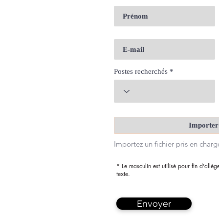
Postes recherchés
Importer
Importez un fichier pris en char
* Le masculin est utilisé pour fin d'allé
texte.
Envoyer