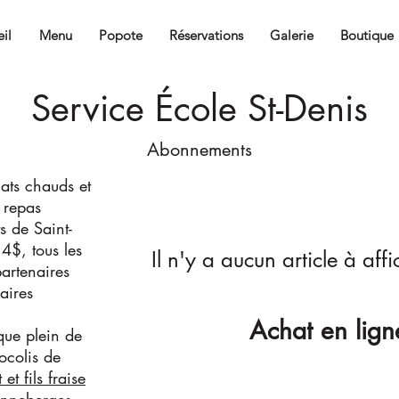
il
Menu
Popote
Réservations
Galerie
Boutique
Service École St-Denis
Abonnements
lats chauds et
 repas
s de Saint-
4$, tous les
Il n'y a aucun article à aff
artenaires
aires
Achat en ligne
que plein de
ocolis de
t fils fraise