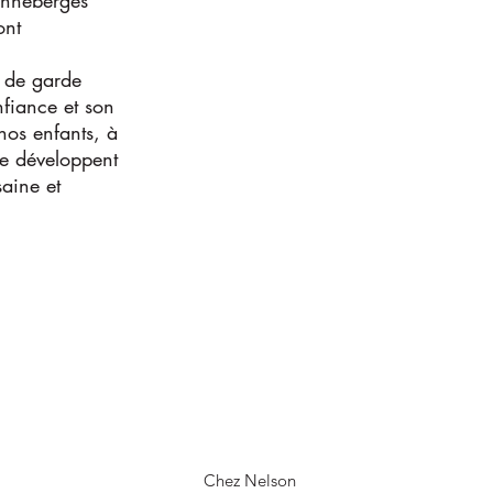
nneberges
ont
e de garde
fiance et son
os enfants, à
 se développent
saine et
Chez Nelson